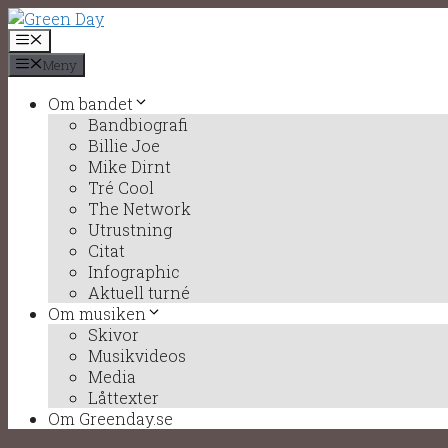
Hoppa
till
Meny
innehåll
Meny
Om bandet
Bandbiografi
Billie Joe
Mike Dirnt
Tré Cool
The Network
Utrustning
Citat
Infographic
Aktuell turné
Om musiken
Skivor
Musikvideos
Media
Låttexter
Om Greenday.se