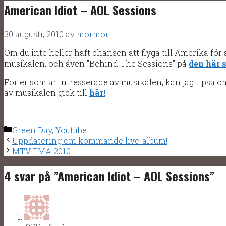
American Idiot – AOL Sessions
30 augusti, 2010
av
mormor
Om du inte heller haft chansen att flyga till Amerika för 
musikalen, och även ”Behind The Sessions” på
den här 
För er som är intresserade av musikalen, kan jag tipsa 
av musikalen gick till
här!
Kategorier
Green Day
,
Youtube
Uppdatering om kommande live-album!
MTV EMA 2010
4 svar på ”American Idiot – AOL Sessions”