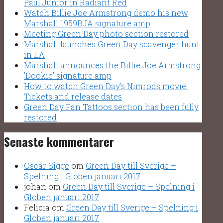
Paul Junior in Radiant Red
Watch Billie Joe Armstrong demo his new
Marshall 1959BJA signature amp
Meeting Green Day photo section restored
Marshall launches Green Day scavenger hunt
in LA
Marshall announces the Billie Joe Armstrong
'Dookie' signature amp
How to watch Green Day's Nimrods movie:
Tickets and release dates
Green Day Fan Tattoos section has been fully
restored
Senaste kommentarer
Oscar Sigge
om
Green Day till Sverige –
Spelning i Globen januari 2017
johan
om
Green Day till Sverige – Spelning i
Globen januari 2017
Felicia
om
Green Day till Sverige – Spelning i
Globen januari 2017