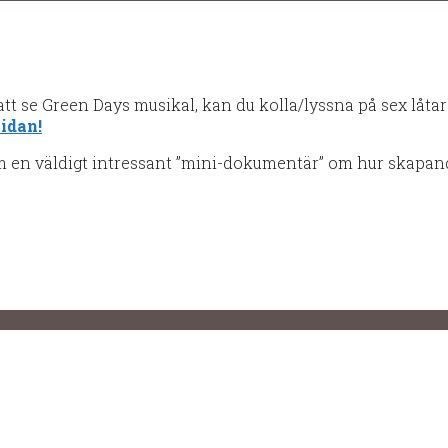
att se Green Days musikal, kan du kolla/lyssna på sex låtar
sidan!
om en väldigt intressant ”mini-dokumentär” om hur skapan