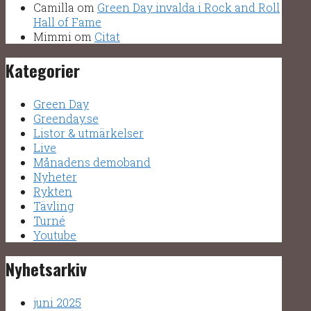
Camilla
om
Green Day invalda i Rock and Roll
Hall of Fame
Mimmi
om
Citat
Kategorier
Green Day
Greenday.se
Listor & utmärkelser
Live
Månadens demoband
Nyheter
Rykten
Tävling
Turné
Youtube
Nyhetsarkiv
juni 2025