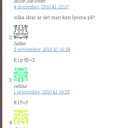
Billie Joe lover
4 december, 2010 kl. 22:17
vilka låtar är det man kan lyssna på?
fabbe
5 september, 2010 kl. 16:28
R.i.p 🙁 <3
celina
1 september, 2010 kl. 18:25
R.I.P<3