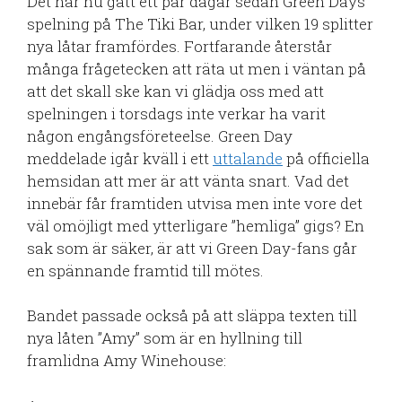
Det har nu gått ett par dagar sedan Green Days
spelning på The Tiki Bar, under vilken 19 splitter
nya låtar framfördes. Fortfarande återstår
många frågetecken att räta ut men i väntan på
att det skall ske kan vi glädja oss med att
spelningen i torsdags inte verkar ha varit
någon engångsföreteelse. Green Day
meddelade igår kväll i ett
uttalande
på officiella
hemsidan att mer är att vänta snart. Vad det
innebär får framtiden utvisa men inte vore det
väl omöjligt med ytterligare ”hemliga” gigs? En
sak som är säker, är att vi Green Day-fans går
en spännande framtid till mötes.
Bandet passade också på att släppa texten till
nya låten ”Amy” som är en hyllning till
framlidna Amy Winehouse: