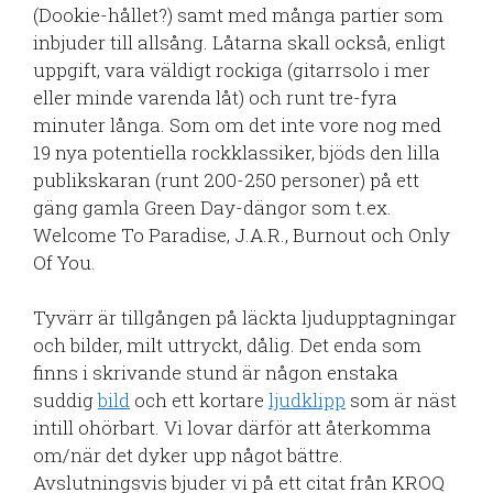
(Dookie-hållet?) samt med många partier som
inbjuder till allsång. Låtarna skall också, enligt
uppgift, vara väldigt rockiga (gitarrsolo i mer
eller minde varenda låt) och runt tre-fyra
minuter långa. Som om det inte vore nog med
19 nya potentiella rockklassiker, bjöds den lilla
publikskaran (runt 200-250 personer) på ett
gäng gamla Green Day-dängor som t.ex.
Welcome To Paradise, J.A.R., Burnout och Only
Of You.
Tyvärr är tillgången på läckta ljudupptagningar
och bilder, milt uttryckt, dålig. Det enda som
finns i skrivande stund är någon enstaka
suddig
bild
och ett kortare
ljudklipp
som är näst
intill ohörbart. Vi lovar därför att återkomma
om/när det dyker upp något bättre.
Avslutningsvis bjuder vi på ett citat från KROQ