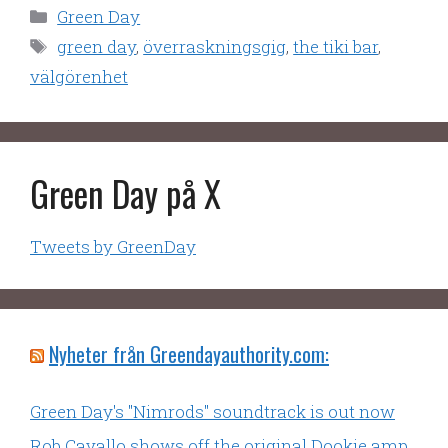
Kategorier
Green Day
Etiketter
green day
,
överraskningsgig
,
the tiki bar
,
välgörenhet
Green Day på X
Tweets by GreenDay
Nyheter från Greendayauthority.com:
Green Day's "Nimrods" soundtrack is out now
Rob Cavallo shows off the original Dookie amp