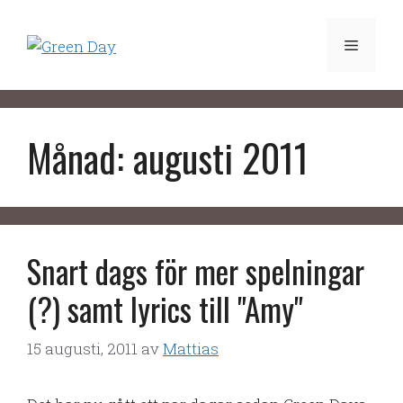
Hoppa
till
Meny
innehåll
Månad:
augusti 2011
Snart dags för mer spelningar
(?) samt lyrics till "Amy"
15 augusti, 2011
av
Mattias