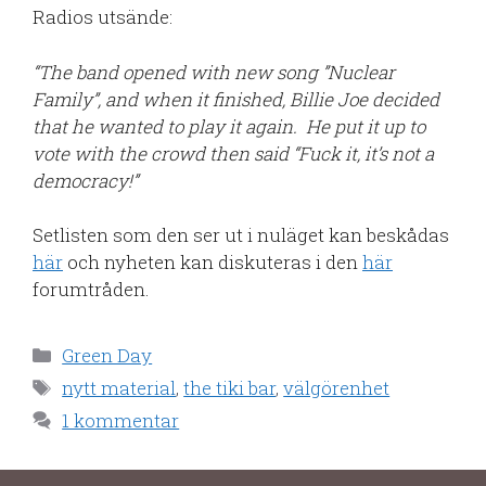
Radios utsände:
“The band opened with new song ”Nuclear
Family”, and when it finished, Billie Joe decided
that he wanted to play it again. He put it up to
vote with the crowd then said “Fuck it, it’s not a
democracy!”
Setlisten som den ser ut i nuläget kan beskådas
här
och nyheten kan diskuteras i den
här
forumtråden.
Kategorier
Green Day
Etiketter
nytt material
,
the tiki bar
,
välgörenhet
1 kommentar