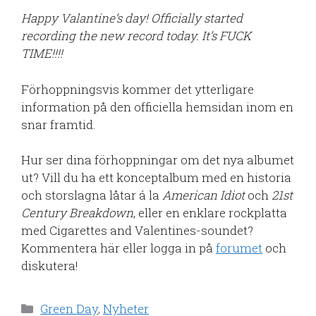
Happy Valantine’s day! Officially started
recording the new record today. It’s FUCK
TIME!!!!
Förhoppningsvis kommer det ytterligare
information på den officiella hemsidan inom en
snar framtid.
Hur ser dina förhoppningar om det nya albumet
ut? Vill du ha ett konceptalbum med en historia
och storslagna låtar á la
American Idiot
och
21st
Century Breakdown
, eller en enklare rockplatta
med Cigarettes and Valentines-soundet?
Kommentera här eller logga in på
forumet
och
diskutera!
Kategorier
Green Day
,
Nyheter