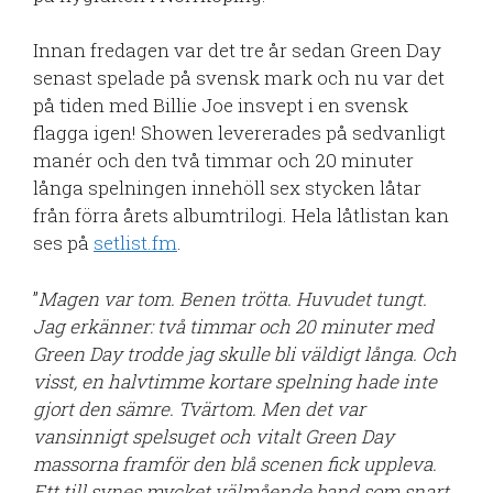
Innan fredagen var det tre år sedan Green Day
senast spelade på svensk mark och nu var det
på tiden med Billie Joe insvept i en svensk
flagga igen! Showen levererades på sedvanligt
manér och den två timmar och 20 minuter
långa spelningen innehöll sex stycken låtar
från förra årets albumtrilogi. Hela låtlistan kan
ses på
setlist.fm
.
”
Magen var tom. Benen trötta. Huvudet tungt.
Jag erkänner: två timmar och 20 minuter med
Green Day trodde jag skulle bli väldigt långa.
Och
visst, en halvtimme kortare spelning hade inte
gjort den sämre. Tvärtom.
Men det var
vansinnigt spelsuget och vitalt Green Day
massorna framför den blå scenen fick uppleva.
Ett till synes mycket välmående band som snart