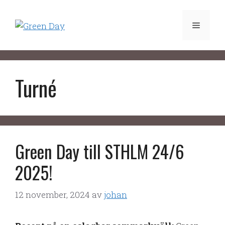
Hoppa
till
Meny
innehåll
Turné
Green Day till STHLM 24/6
2025!
12 november, 2024
av
johan