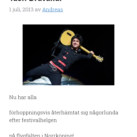
1 juli, 2013
av
Andreas
Nu har alla
förhoppningsvis återhämtat sig någorlunda
efter festivalhelgen
på flygfälten i Norrköping!