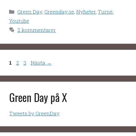
Kategorier
Green Day
,
Greenday.se
,
Nyheter
,
Turné
,
Youtube
2 kommentarer
Sida
Sida
Sida
1
2
3
Nästa
→
Green Day på X
Tweets by GreenDay