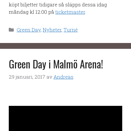
köpt biljetter tidigare så släpps dessa idag
måndag kl 12:00 på
ticketmaster
.
Kategorier
Green Day
,
Nyheter
,
Turné
Green Day i Malmö Arena!
29 januari, 2017
av
Andreas