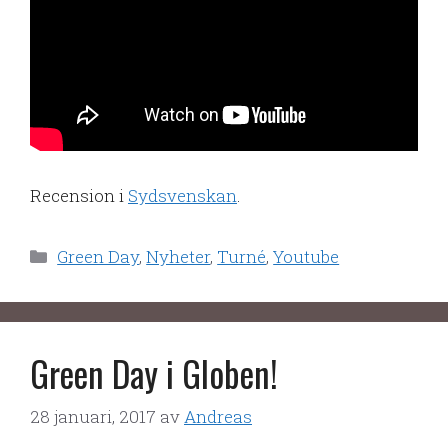
Recension i
Sydsvenskan
.
Kategorier
Green Day
,
Nyheter
,
Turné
,
Youtube
Green Day i Globen!
28 januari, 2017
av
Andreas