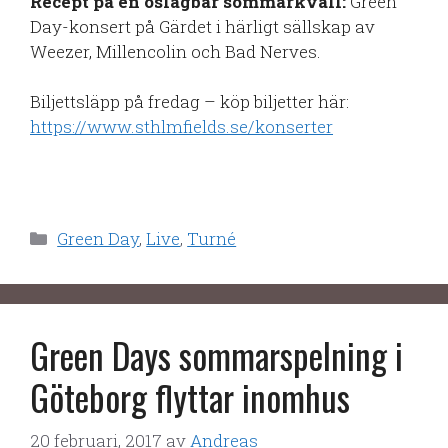
Recept på en oslagbar sommarkväll:
Green
Day-konsert på Gärdet i härligt sällskap av
Weezer, Millencolin och Bad Nerves.
Biljettsläpp på fredag – köp biljetter här:
https://www.sthlmfields.se/konserter
Kategorier
Green Day
,
Live
,
Turné
Green Days sommarspelning i
Göteborg flyttar inomhus
20 februari, 2017
av
Andreas