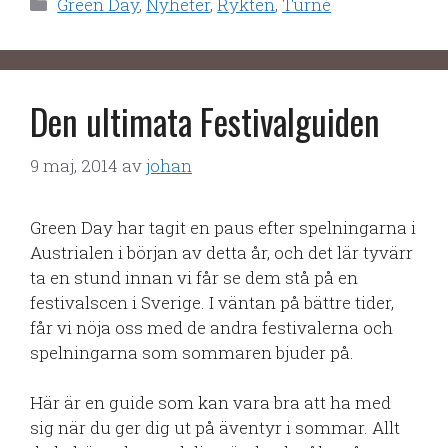
Kategorier
Green Day
,
Nyheter
,
Rykten
,
Turné
Den ultimata Festivalguiden
9 maj, 2014
av
johan
Green Day har tagit en paus efter spelningarna i
Austrialen i början av detta år, och det lär tyvärr
ta en stund innan vi får se dem stå på en
festivalscen i Sverige. I väntan på bättre tider,
får vi nöja oss med de andra festivalerna och
spelningarna som sommaren bjuder på.
Här är en guide som kan vara bra att ha med
sig när du ger dig ut på äventyr i sommar. Allt