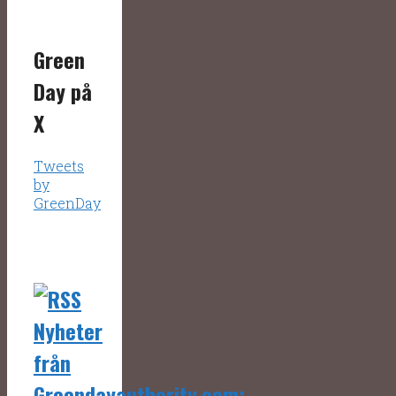
Green
Day på
X
Tweets
by
GreenDay
Nyheter
från
Greendayauthority.com: