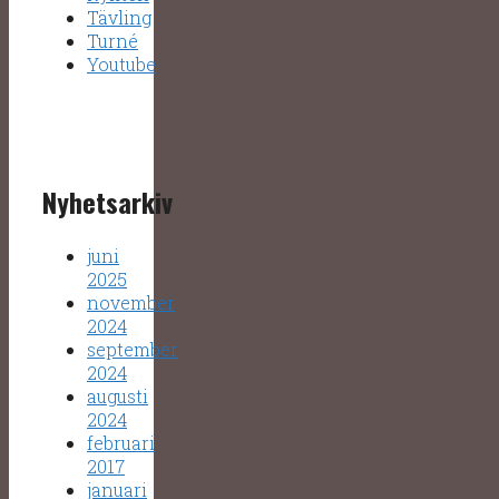
Tävling
Turné
Youtube
Nyhetsarkiv
juni
2025
november
2024
september
2024
augusti
2024
februari
2017
januari