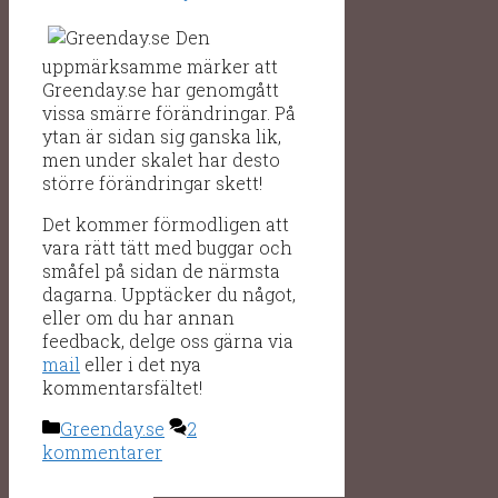
Den
uppmärksamme märker att
Greenday.se har genomgått
vissa smärre förändringar. På
ytan är sidan sig ganska lik,
men under skalet har desto
större förändringar skett!
Det kommer förmodligen att
vara rätt tätt med buggar och
småfel på sidan de närmsta
dagarna. Upptäcker du något,
eller om du har annan
feedback, delge oss gärna via
mail
eller i det nya
kommentarsfältet!
Kategorier
Greenday.se
2
kommentarer