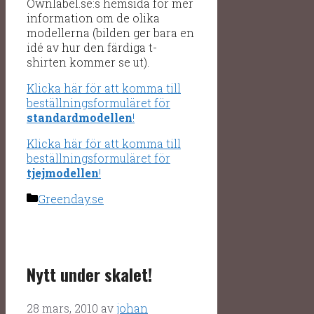
Ownlabel.se:s hemsida för mer
information om de olika
modellerna (bilden ger bara en
idé av hur den färdiga t-
shirten kommer se ut).
Klicka här för att komma till
beställningsformuläret för
standardmodellen
!
Klicka här för att komma till
beställningsformuläret för
tjejmodellen
!
Kategorier
Greenday.se
Nytt under skalet!
28 mars, 2010
av
johan