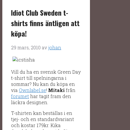
Idiot Club Sweden t-
shirts finns äntligen att
köpa!
29 mars, 2010
av
johan
Vill du ha en svensk Green Day
t-shirt till spelningarna i
sommar? Nu kan du köpa en
via
Ownlabel.se
!
Mitaki
från
forumet
har tagit fram den
läckra designen.
T-shirten kan beställas i en
tjej- och en standardvariant
och kostar 179kr. Kika