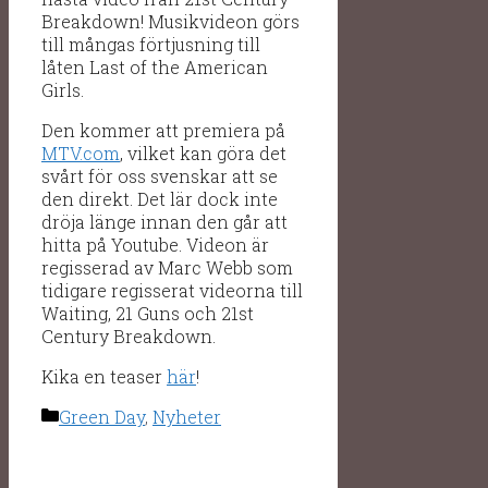
Breakdown! Musikvideon görs
till mångas förtjusning till
låten Last of the American
Girls.
Den kommer att premiera på
MTV.com
, vilket kan göra det
svårt för oss svenskar att se
den direkt. Det lär dock inte
dröja länge innan den går att
hitta på Youtube. Videon är
regisserad av Marc Webb som
tidigare regisserat videorna till
Waiting, 21 Guns och 21st
Century Breakdown.
Kika en teaser
här
!
Kategorier
Green Day
,
Nyheter