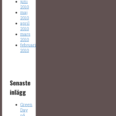
juni
2010
maj
2010
april
2010
mars
2010
februari
2010
Senaste
inlägg
Green
Day
på