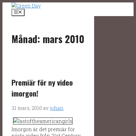
Hoppa
till
Meny
innehåll
Månad:
mars 2010
Premiär för ny video
imorgon!
31 mars, 2010
av
johan
Imorgon är det premiär för
nästa video från 21st Century