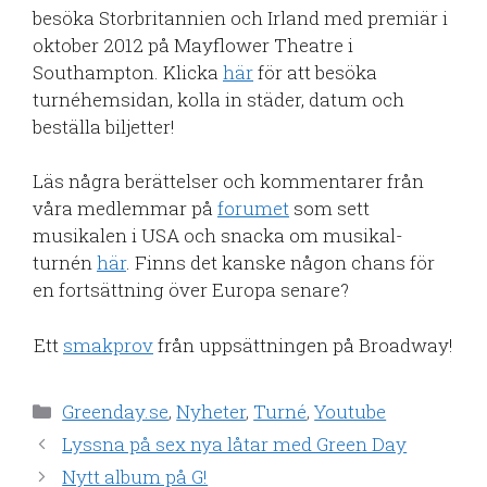
besöka Storbritannien och Irland med premiär i
oktober 2012 på Mayflower Theatre i
Southampton. Klicka
här
för att besöka
turnéhemsidan, kolla in städer, datum och
beställa biljetter!
Läs några berättelser och kommentarer från
våra medlemmar på
forumet
som sett
musikalen i USA och snacka om musikal-
turnén
här
. Finns det kanske någon chans för
en fortsättning över Europa senare?
Ett
smakprov
från uppsättningen på Broadway!
Kategorier
Greenday.se
,
Nyheter
,
Turné
,
Youtube
Lyssna på sex nya låtar med Green Day
Nytt album på G!