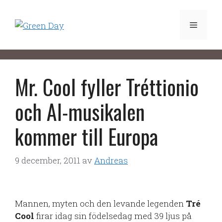
Hoppa
till
Meny
innehåll
Mr. Cool fyller Tréttionio
och AI-musikalen
kommer till Europa
9 december, 2011
av
Andreas
Mannen, myten och den levande legenden
Tré
Cool
firar idag sin födelsedag med 39 ljus på