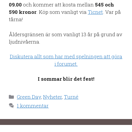
09.00
och kommer att kosta mellan
545 och
590 kronor
. Köp som vanligt via
Ticnet
. Var på
tårna!
Åldersgränsen är som vanligt 13 år på grund av
ljudnivåerna.
Diskutera allt som har med spelningen att göra
i forumet.
I sommar blir det fest!
Kategorier
Green Day
,
Nyheter
,
Turné
1 kommentar